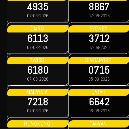
4935
8867
07-08-2026
07-08-2026
CAIRO
SYDNEY
6113
3712
07-08-2026
07-08-2026
SWISS
SINGAPORE
6180
0715
07-08-2026
05-08-2026
MALAYSIA
QATAR
7218
6642
07-08-2026
06-08-2026
HONGKONG
TAIWAN