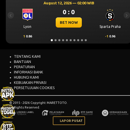
August 12, 2026 — 02:00 WIB
0 : 0
Previous
Ne
BET NOW
on
Sparta Praha
SK Sturm 
86
-1
0.96
-0.5
0.9
TENTANG KAMI
BANTUAN
PERATURAN
INFORMASI BANK
HUBUNGI KAMI
KEBIJAKAN PRIVASI
PERSETUJUAN COOKIES
© 2015 - 2026 Copyright MARETTOTO.
All Rights Reserved.
LAPOR PUSAT