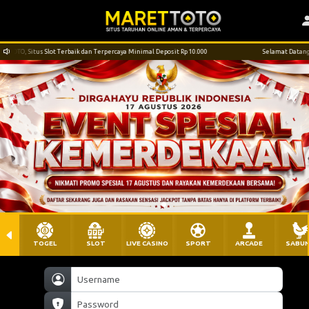
TO, Situs Slot Terbaik dan Terpercaya Minimal Deposit Rp 10.000
Selamat Datang Di M
TOGEL
SLOT
LIVE CASINO
SPORT
ARCADE
SABU