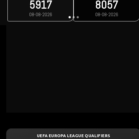
5917
8057
08-08-2026
08-08-2026
AGUE QUALIFIERS
UEFA CHAMPIONS LE