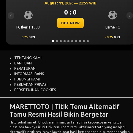
26 — 22:59 WIB
August 11, 2026
: 0
0 : 
Previous
Ne
 NOW
BET N
Larne FC
Bodo Glimt
-0.75
0.93
0.75
0.77
TENTANG KAMI
BANTUAN
PERATURAN
INFORMASI BANK
HUBUNGI KAMI
KEBIJAKAN PRIVASI
PERSETUJUAN COOKIES
MARETTOTO | Titik Temu Alternatif
Tamu Resmi Hasil Bikin Bergetar
Halo sobat maret! Untuk meminimalisir terjadinya keboncosan yang luar
biasa ada baiknya ikuti titik temu para tamu aktif
marettoto
yang menjadi
alternatif untuk sesi tanya jawab agar hasil kemenangan bisa menggetarkan