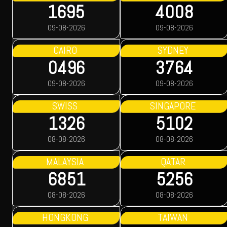
1695
4008
09-08-2026
09-08-2026
CAIRO
SYDNEY
0496
3764
09-08-2026
09-08-2026
SWISS
SINGAPORE
1326
5102
08-08-2026
08-08-2026
MALAYSIA
QATAR
6851
5256
08-08-2026
08-08-2026
HONGKONG
TAIWAN